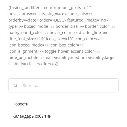
[fusion_faq filters=»no» number_posts=»-1″
post_status=»» cats_slug=»» exclude_cats=»»
orderby=»date» order=»DESC» featured_image=»no»
type=»» boxed_mode=»» border_size=»» border_color=»»
background_color=»» hover_color=»» divider_line=»»
title_font_size=»16″ icon_size=»10″ icon_color=»»
icon_boxed_mode=»» icon_box_color=»»
icon_alignment=»» toggle_hover_accent_color=»»
hide_on_mobile=»small-visibility,medium-visibility,large-
visibility» class=»» id=»» /]
Результат
поиска:
Новости
Календарь событий