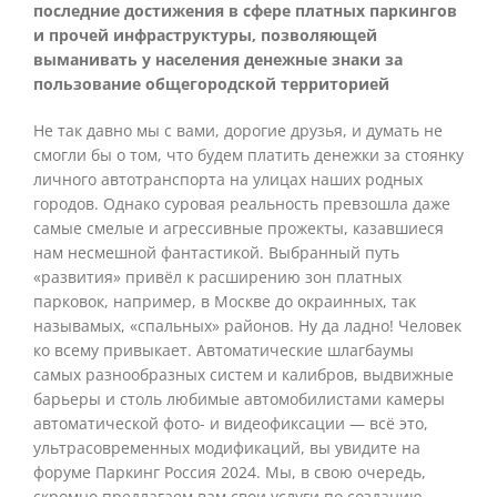
последние достижения в сфере платных паркингов
и прочей инфраструктуры, позволяющей
выманивать у населения денежные знаки за
пользование общегородской территорией
Не так давно мы с вами, дорогие друзья, и думать не
смогли бы о том, что будем платить денежки за стоянку
личного автотранспорта на улицах наших родных
городов. Однако суровая реальность превзошла даже
самые смелые и агрессивные прожекты, казавшиеся
нам несмешной фантастикой. Выбранный путь
«развития» привёл к расширению зон платных
парковок, например, в Москве до окраинных, так
называмых, «спальных» районов. Ну да ладно! Человек
ко всему привыкает. Автоматические шлагбаумы
самых разнообразных систем и калибров, выдвижные
барьеры и столь любимые автомобилистами камеры
автоматической фото- и видеофиксации — всё это,
ультрасовременных модификаций, вы увидите на
форуме Паркинг Россия 2024. Мы, в свою очередь,
скромно предлагаем вам свои услуги по созданию