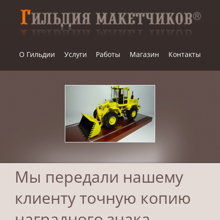
Skip
to
content
О Гильдии
Услуги
Работы
Магазин
Контакты
Мы передали нашему
клиенту точную копию
наградного знака