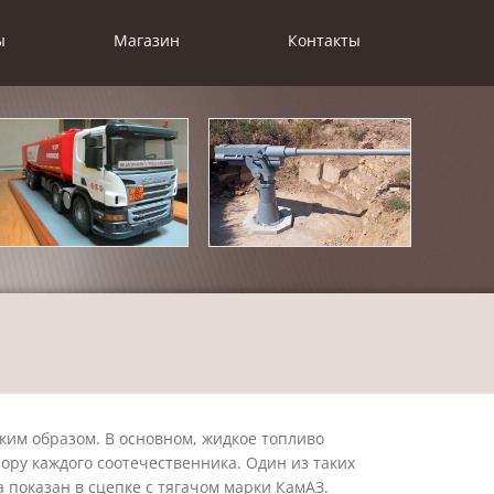
ы
Магазин
Контакты
им образом. В основном, жидкое топливо
ору каждого соотечественника. Один из таких
показан в сцепке с тягачом марки КамАЗ.