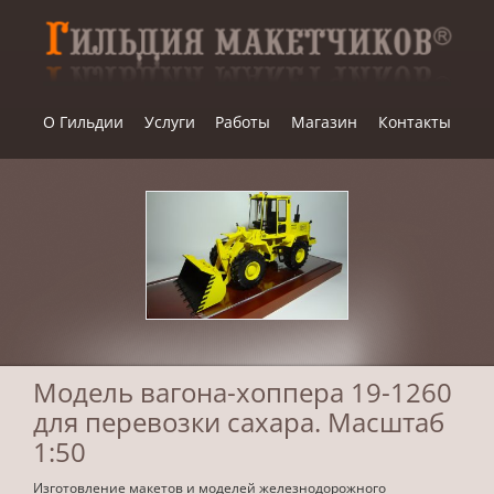
Skip
to
content
О Гильдии
Услуги
Работы
Магазин
Контакты
Модель вагона-хоппера 19-1260
для перевозки сахара. Масштаб
1:50
Изготовление макетов и моделей железнодорожного