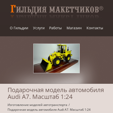
Skip
to
content
О Гильдии
Услуги
Работы
Магазин
Контакты
Подарочная модель автомобиля
Audi A7. Масштаб 1:24
Изготовление моделей автотранспорта
Подарочная модель автомобиля Audi A7. Масштаб 1:24