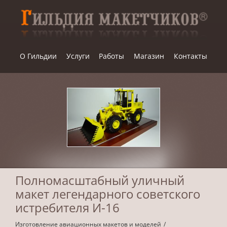
Skip
to
content
О Гильдии
Услуги
Работы
Магазин
Контакты
Полномасштабный уличный
макет легендарного советского
истребителя И-16
Изготовление авиационных макетов и моделей