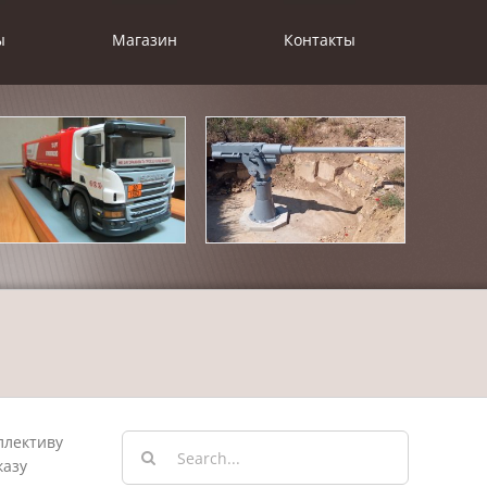
ы
Магазин
Контакты
Результат
ллективу
поиска:
казу