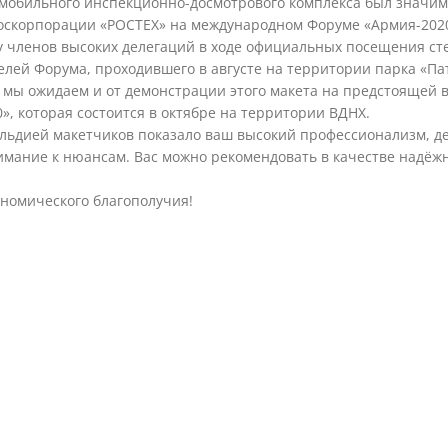
мобильного инспекционно-досмотрового комплекса был значи
госкорпорации «РОСТЕХ» на международном Форуме «Армия-202
у членов высоких делегаций в ходе официальных посещения сте
елей Форума, проходившего в августе на территории парка «Па
а мы ожидаем и от демонстрации этого макета на предстоящей 
», которая состоится в октябре на территории ВДНХ.
ильдией макетчиков показало ваш высокий профессионализм, д
имание к нюансам. Вас можно рекомендовать в качестве надёж
ономического благополучия!