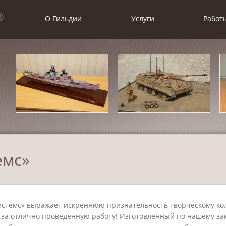
О Гильдии
Услуги
Работ
емс»
стемс» выражает искреннюю признательность творческому ко
 за отлично проведённую работу! Изготовленный по нашему за