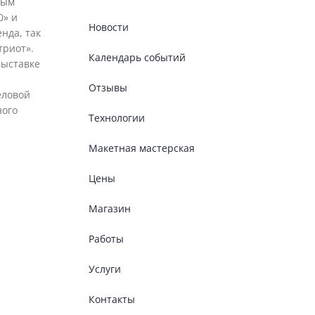
мым
0» и
Новости
нда, так
триот».
Календарь событий
выставке
Отзывы
еловой
ного
Технологии
Макетная мастерская
Цены
Магазин
Работы
Услуги
Контакты