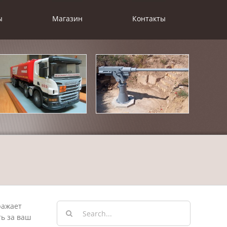
ы
Магазин
Контакты
Результат
ражает
поиска:
ь за ваш