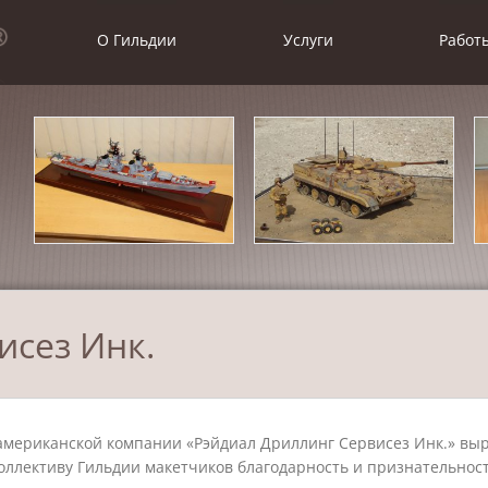
О Гильдии
Услуги
Работ
исез Инк.
американской компании «Рэйдиал Дриллинг Сервисез Инк.» вы
оллективу Гильдии макетчиков благодарность и признательност