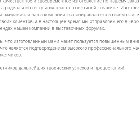
а качественное и своевременное изготовление по нашему заказ
са радиального вскрытия пласта в нефтяной скважине. Изгото
и ожидания, и наша компания экспонировала его в своем офисе
своих клиентов, а в настоящее время мы отправляем его в Евро
тендах нашей компании в выставочных форумах.
ть, что изготовленный Вами макет пользуется повышенным вн
 что является подтверждением высокого профессионального ма
акетчиков.
етчиков дальнейших творческих успехов и процветания!