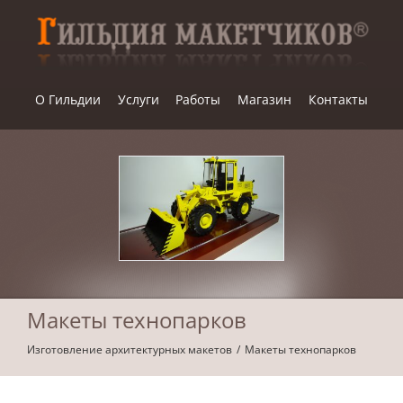
Skip
to
content
О Гильдии
Услуги
Работы
Магазин
Контакты
Макеты технопарков
Изготовление архитектурных макетов
Макеты технопарков